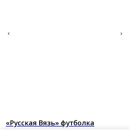
«Русская Вязь» футболка
Г