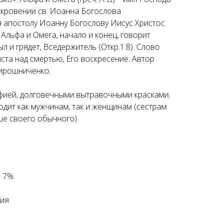
ткровении св. Иоанна Богослова
я апостолу Иоанну Богослову Иисус Христос
 Альфа и Омега, начало и конец, говорит
л и грядет, Вседержитель (Откр.1:8). Слово
та над смертью, Его воскресение. Автор
ирошниченко.
фией, долговечными вытравочными красками.
одит как мужчинам, так и женщинам (сестрам
ше своего обычного)
 7%.
сия