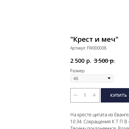
"Крест и меч"
Артикул:
FW000038
р.
р.
2 500
3 500
Размер
КУПИТЬ
На кресте цитата из Еванг
10:34. Сокращения К Т П В
Твоему поклоняемся, Владык