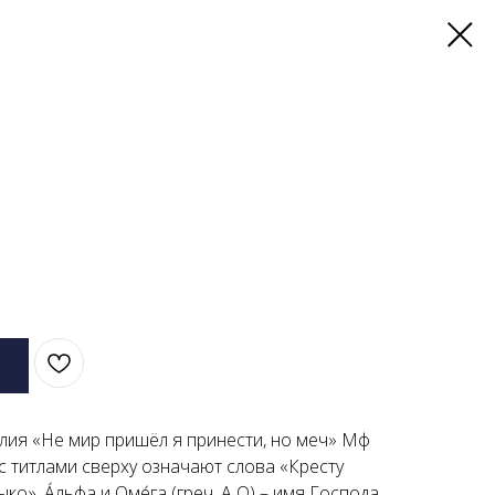
елия «Не мир пришёл я принести, но меч» Мф
 с титлами сверху означают слова «Кресту
о». А́льфа и Оме́га (греч. Α Ω) – имя Господа