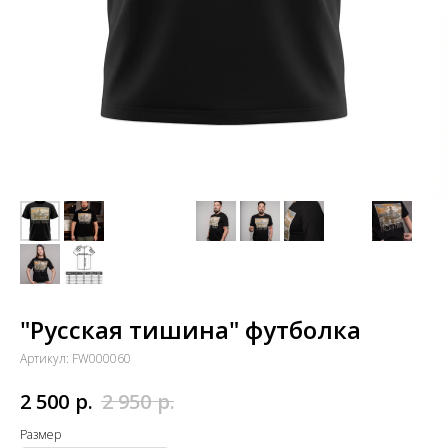
"Русская тишина" футболка
Артикул:
FW000060
р.
р.
2 500
2 950
Размер