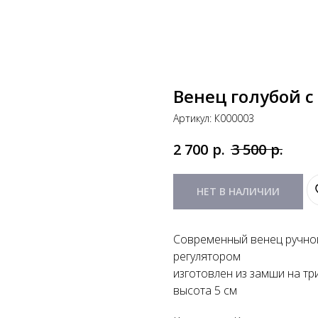
Венец голубой с
Артикул:
К000003
р.
р.
2 700
3 500
НЕТ В НАЛИЧИИ
Современный венец ручной
регулятором
изготовлен из замши на т
высота 5 см