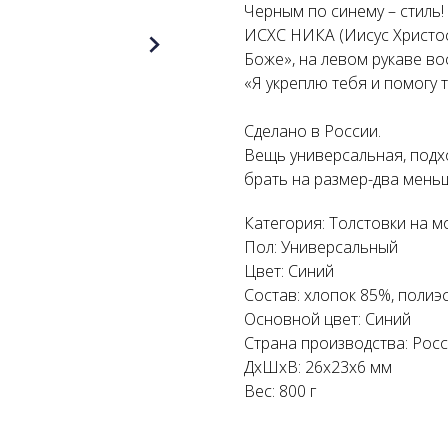
Черным по синему – стиль!
ИСХС НИКА (Иисус Христос
Боже», на левом рукаве во
«Я укреплю тебя и помогу т
Сделано в России.
Вещь универсальная, подх
брать на размер-два мень
Категория: Толстовки на м
Пол: Универсальный
Цвет: Синий
Состав: хлопок 85%, полиэ
Основной цвет: Синий
Страна производства: Рос
ДxШxВ: 26x23x6 мм
Вес: 800 г