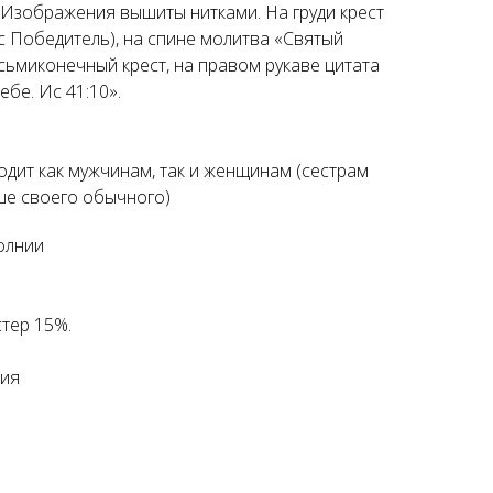
 Изображения вышиты нитками. На груди крест
 Победитель), на спине молитва «Святый
сьмиконечный крест, на правом рукаве цитата
ебе. Ис 41:10».
одит как мужчинам, так и женщинам (сестрам
ше своего обычного)
олнии
стер 15%.
сия