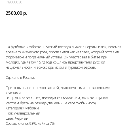
FW000030
2500,00
р.
КУПИТЬ
На футболке изображен Русский воевода Михаил Воротынский, потомок
древнего княжеского рода, прославился как человек, который составил
сторожевой и пограничный уставы. Он участвовал в битве при
Молодях, где летом 1572 года сошлись представители русской
национальности и войско крымской и турецкой держав.
Сделано в России.
Принт выполнен шелкографией, долговечными вытравочными
красками.
Вещь универсальная, подходит как мужчинам, так и женщинам
(сестрам брать на размер-два меньше своего обычного)
Категория: Футболки
Пол: Универсальный
Цвет: Черный
Состав: хлопок 93%, лайкра 7%.