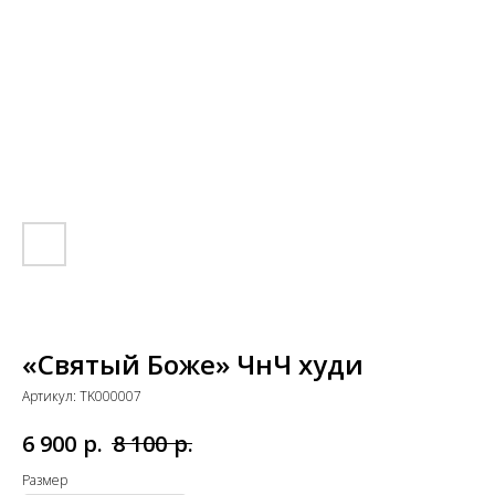
«Святый Боже» ЧнЧ худи
Артикул:
TK000007
р.
р.
6 900
8 100
Размер