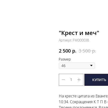
"Крест и меч"
Артикул:
FW000038
р.
р.
2 500
3 500
Размер
КУПИТЬ
На кресте цитата из Еванг
10:34. Сокращения К Т П В
Твоему поклоняемся, Владык