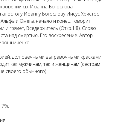
ткровении св. Иоанна Богослова
я апостолу Иоанну Богослову Иисус Христос
 Альфа и Омега, начало и конец, говорит
л и грядет, Вседержитель (Откр.1:8). Слово
та над смертью, Его воскресение. Автор
ирошниченко.
фией, долговечными вытравочными красками.
одит как мужчинам, так и женщинам (сестрам
ше своего обычного)
 7%.
сия