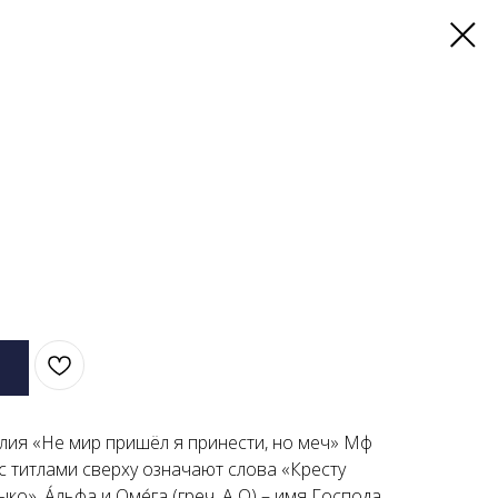
елия «Не мир пришёл я принести, но меч» Мф
 с титлами сверху означают слова «Кресту
о». А́льфа и Оме́га (греч. Α Ω) – имя Господа