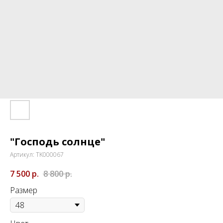
"Господь солнце"
Артикул:
TK000067
7 500
р.
8 800
р.
Размер